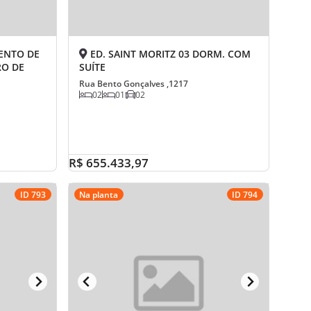
ENTO DE
ED. SAINT MORITZ 03 DORM. COM
RO DE
SUÍTE
Rua Bento Gonçalves ,1217
02
01
02
R$ 655.433,97
ID 793
Na planta
ID 794