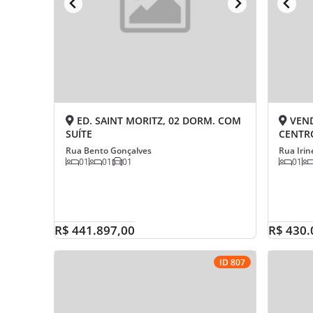
ED. SAINT MORITZ, 02 DORM. COM
VEND
SUÍTE
CENTR
Rua Bento Gonçalves
Rua Irin
01
01
01
01
R$ 441.897,00
R$ 430.
ID 807