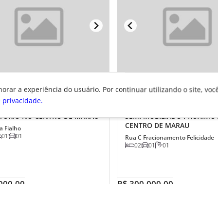
horar a experiência do usuário. Por continuar utilizando o site, voc
e privacidade.
E-SE APARTAMENTO DE 3
APARTAMENTO DE 02 QU
TÓRIO NO CENTRO DE MARAU
SEMI MOBILIADO PRÓXIMO
CENTRO DE MARAU
a Fialho
01
01
Rua C Fracionamento Felicidade
02
01
01
000,00
R$ 300.000,00