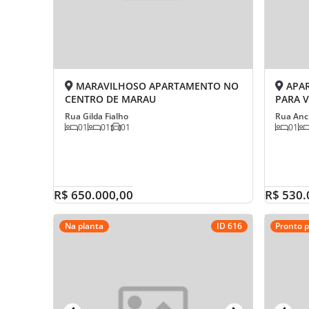
MARAVILHOSO APARTAMENTO NO
APAR
CENTRO DE MARAU
PARA 
Rua Gilda Fialho
Rua Anc
01
01
01
01
R$ 650.000,00
R$ 530.
Na planta
ID 616
Pronto 