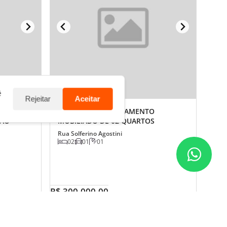
ê
Rejeitar
Aceitar
ARTOS
VENDE-SE APARTAMENTO
 AO
MOBILIADO DE 02 QUARTOS
Rua Solferino Agostini
02
01
01
R$ 300.000,00