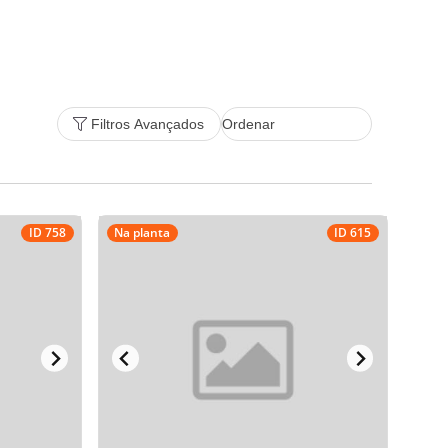
Filtros Avançados
ID 758
Na planta
ID 615