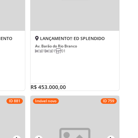
MENTO
LANÇAMENTO!! ED SPLENDIDO
Av. Barão do Rio Branco
01
01
01
R$ 453.000,00
ID 881
Imóvel novo
ID 759