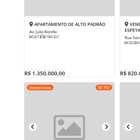
APARTAMENTO DE ALTO PADRÃO
VEND
ESPETA
Av. Julio Borella
01
01
02
Rua San
02
R$ 1.350.000,00
R$ 820.
Imóvel novo
ID 757