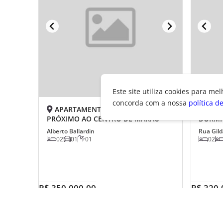
Este site utiliza cookies para mel
concorda com a nossa
política d
APARTAMENTO DE 02 QUARTOS
VEND
PRÓXIMO AO CENTRO DE MARAU
DORMI
Alberto Ballardin
Rua Gild
02
01
01
02
R$ 350.000,00
R$ 320.