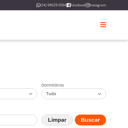
(54) 99629-0566
Facebook
Instagram
Dormitórios
Tudo
Limpar
Buscar