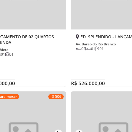
TAMENTO DE 02 QUARTOS
ED. SPLENDIDO - LANÇA
VENDA
Av. Barão do Rio Branco
02
01
01
hieta
01
01
000,00
R$ 526.000,00
para morar
ID 506