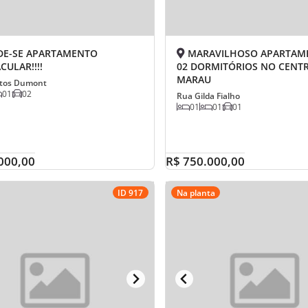
E-SE APARTAMENTO
MARAVILHOSO APARTAM
CULAR!!!!
02 DORMITÓRIOS NO CENT
MARAU
tos Dumont
01
02
Rua Gilda Fialho
01
01
01
000,00
R$ 750.000,00
ID 917
Na planta