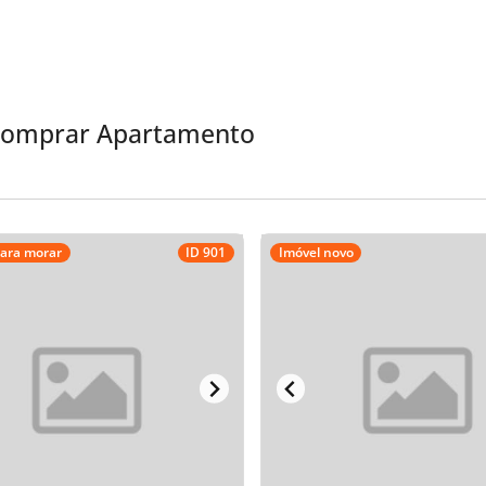
 Comprar Apartamento
para morar
ID 901
Imóvel novo